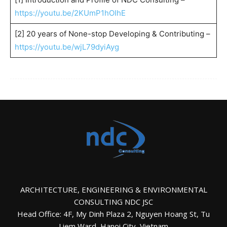
https://youtu.be/2KUmP1hOIhE
[2] 20 years of None-stop Developing & Contributing –
https://youtu.be/wjL79dyiAyg
ARCHITECTURE, ENGINEERING & ENVIRONMENTAL
CONSULTING NDC JSC
Head Office: 4F, My Dinh Plaza 2, Nguyen Hoang St, Tu
Liem Ward, Hanoi City, Vietnam