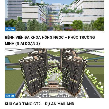
Dự án
BỆNH VIỆN ĐA KHOA HỒNG NGỌC – PHÚC TRƯỜNG
MINH (GIAI ĐOẠN 2)
Dự án
KHU CAO TẦNG CT2 – DỰ ÁN MAILAND