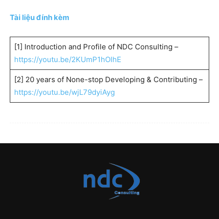
Tài liệu đính kèm
[1] Introduction and Profile of NDC Consulting –
https://youtu.be/2KUmP1hOIhE
[2] 20 years of None-stop Developing & Contributing –
https://youtu.be/wjL79dyiAyg